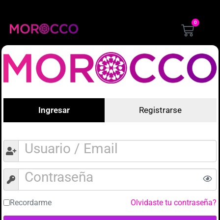
0
Ingresar
Registrarse
Recordarme
Olvidaste tu contraseña?